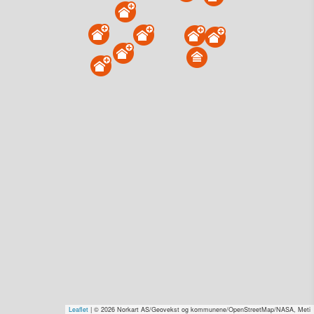
Lindøya 189, 0150 Oslo
Tinglyst
09.01.2025
Overdratt for
1 kr–2,0 mill. Se pris (kr 15,-)
Type
Annen anv. av grunn. Gnr 205 - Bnr 51
Se salgspris
(kr 15,-)
Få rabatt på flere tilganger
Overvåk område
Vis i kart
Lindøya 407, 0150 Oslo
Tinglyst
08.11.2024
Solgt for
20–30 mill. Se pris (kr 15,-)
Type
Fritidseiendom. Gnr 205 - Bnr 11
Leaflet
| © 2026 Norkart AS/Geovekst og kommunene/OpenStreetMap/NASA, Meti
Se salgspris
(kr 15,-)