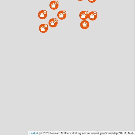
Lindøya 189, 0150 Oslo
Tinglyst
09.01.2025
Overdratt for
1 kr–2,0 mill. Se pris (kr 15,-)
Type
Annen anv. av grunn. Gnr 205 - Bnr 51
Se salgspris
(kr 15,-)
Få rabatt på flere tilganger
Overvåk område
Vis i kart
Lindøya 407, 0150 Oslo
Tinglyst
08.11.2024
Solgt for
20–30 mill. Se pris (kr 15,-)
Type
Fritidseiendom. Gnr 205 - Bnr 11
Leaflet
| © 2026 Norkart AS/Geovekst og kommunene/OpenStreetMap/NASA, Meti
Se salgspris
(kr 15,-)