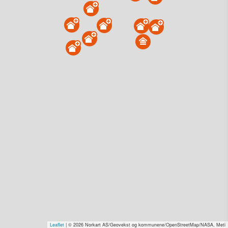
Lindøya 189, 0150 Oslo
Tinglyst
09.01.2025
Overdratt for
1 kr–2,0 mill. Se pris (kr 15,-)
Type
Annen anv. av grunn. Gnr 205 - Bnr 51
Se salgspris
(kr 15,-)
Få rabatt på flere tilganger
Overvåk område
Vis i kart
Lindøya 407, 0150 Oslo
Tinglyst
08.11.2024
Solgt for
20–30 mill. Se pris (kr 15,-)
Type
Fritidseiendom. Gnr 205 - Bnr 11
Leaflet
| © 2026 Norkart AS/Geovekst og kommunene/OpenStreetMap/NASA, Meti
Se salgspris
(kr 15,-)