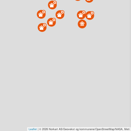
Lindøya 189, 0150 Oslo
Tinglyst
09.01.2025
Overdratt for
1 kr–2,0 mill. Se pris (kr 15,-)
Type
Annen anv. av grunn. Gnr 205 - Bnr 51
Se salgspris
(kr 15,-)
Få rabatt på flere tilganger
Overvåk område
Vis i kart
Lindøya 407, 0150 Oslo
Tinglyst
08.11.2024
Solgt for
20–30 mill. Se pris (kr 15,-)
Type
Fritidseiendom. Gnr 205 - Bnr 11
Leaflet
| © 2026 Norkart AS/Geovekst og kommunene/OpenStreetMap/NASA, Meti
Se salgspris
(kr 15,-)