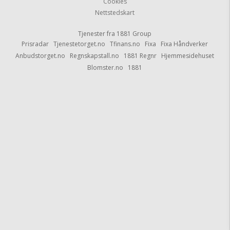
Cookies
Blomster.no
1881
Nettstedskart
Tjenester fra
1881 Group
Prisradar
Tjenestetorget.no
Tfinans.no
Fixa
Fixa Håndverker
Anbudstorget.no
Regnskapstall.no
1881 Regnr
Hjemmesidehuset
Blomster.no
1881