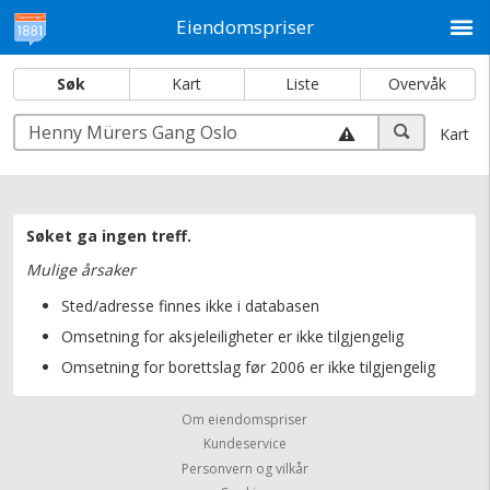
M
Eiendomspriser
Søk
Kart
Liste
Overvåk
Søk
Søk
Kart
Dato solgt er tinglyst dato. 1881 publiserer fortløpende mottatte data etter
endringer i offentlige registre.
Søket ga ingen treff.
Hva er salgspris og verdiestimat?
Mulige årsaker
Om eiendomspriser
Kundeservice
Sted/adresse finnes ikke i databasen
Personvern og vilkår
Omsetning for aksjeleiligheter er ikke tilgjengelig
Cookies
Omsetning for borettslag før 2006 er ikke tilgjengelig
Nettstedskart
Om eiendomspriser
Tjenester fra
1881 Group
Prisradar
Tjenestetorget.no
Tfinans.no
Fixa
Fixa Håndverker
Kundeservice
Personvern og vilkår
Anbudstorget.no
Regnskapstall.no
1881 Regnr
Hjemmesidehuset