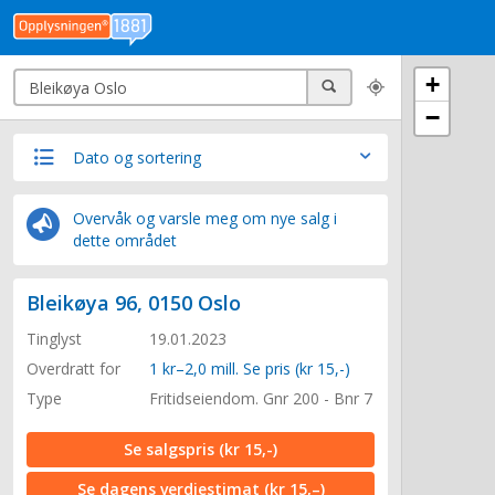
Søk
+
Søk
−
Dato og sortering
Overvåk og varsle meg om nye salg i
dette området
Bleikøya 96, 0150 Oslo
Tinglyst
19.01.2023
Overdratt for
1 kr–2,0 mill. Se pris (kr 15,-)
Type
Fritidseiendom. Gnr 200 - Bnr 7
Se salgspris
(kr 15,-)
Se dagens verdiestimat
(kr 15,–)