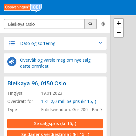
Søk
+
Søk
−
Dato og sortering
Overvåk og varsle meg om nye salg i
dette området
Bleikøya 96, 0150 Oslo
Tinglyst
19.01.2023
Overdratt for
1 kr–2,0 mill. Se pris (kr 15,-)
Type
Fritidseiendom. Gnr 200 - Bnr 7
Se salgspris
(kr 15,-)
Se dagens verdiestimat
(kr 15,–)