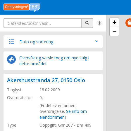
Søk
+
Søk
−
Dato og sortering
Overvåk og varsle meg om nye salg i
dette området
Akershusstranda 27, 0150 Oslo
Tinglyst
18.02.2009
Overdratt for
0,-
(Er del av en annen
overdragelse.
Se info om
eiendommen
)
Type
Uoppgitt. Gnr 207 - Bnr 409