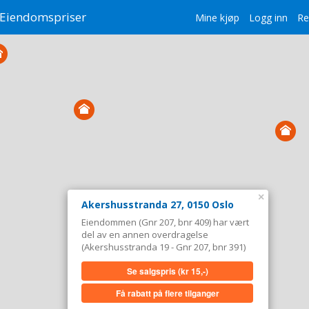
Eiendomspriser
Mine kjøp
Logg inn
Re
×
Akershusstranda 27, 0150 Oslo
Eiendommen (Gnr 207, bnr 409) har vært
del av en annen overdragelse
(Akershusstranda 19 - Gnr 207, bnr 391)
Se salgspris
(kr 15,-)
Få rabatt på flere tilganger