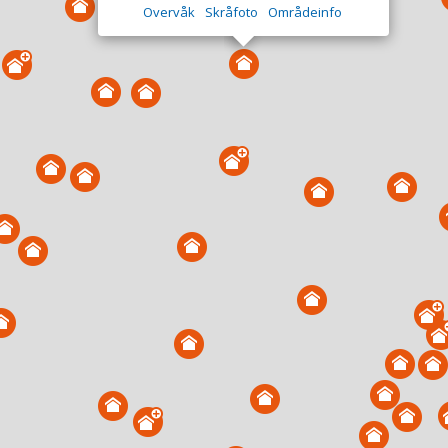
Overvåk
Skråfoto
Områdeinfo