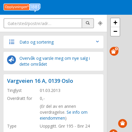
Søk
+
Søk
−
Dato og sortering
Overvåk og varsle meg om nye salg i
dette området
Vargveien 16 A, 0139 Oslo
Tinglyst
01.03.2013
Overdratt for
0,-
(Er del av en annen
overdragelse.
Se info om
eiendommen
)
Type
Uoppgitt. Gnr 195 - Bnr 24