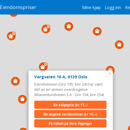
Eiendomspriser
Mine kjøp
Logg inn
Re
×
Vargveien 16 A, 0139 Oslo
Eiendommen (Gnr 195, bnr 24) har vært
del av en annen overdragelse
(Marienlundveien 3 A - Gnr 154, bnr 254)
Se salgspris
(kr 15,-)
Se dagens verdiestimat
(kr 15,–)
Få rabatt på flere tilganger