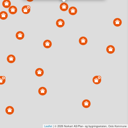
Vis alle eiendommer i kartet
Vis radon, kvikkleire, årlige trafikkdøgn eller flomfare i
kart
Overvåk og varsle om nye salg i området
Dato solgt er tinglyst dato. 1881 publiserer fortløpende mottatte data etter
endringer i offentlige registre.
Hva er salgspris og verdiestimat?
Om eiendomspriser
Kundeservice
Personvern og vilkår
Cookies
Nettstedskart
Tjenester fra
1881 Group
Prisradar
Tjenestetorget.no
Tfinans.no
Fixa
Fixa Håndverker
Leaflet
| © 2026 Norkart AS/Plan- og bygningsetaten, Oslo Kommune