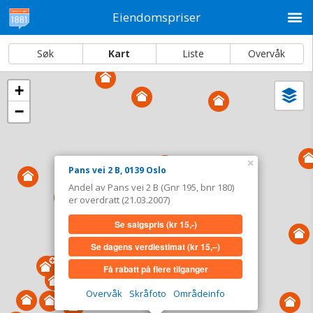
M
Eiendomspriser
Søk
Kart
Liste
Overvåk
+
Vi
Dato og sortering
−
i
ka
Pans vei 2 B, 0139 Oslo
Tinglyst
21.03.2007
×
Pans vei 2 B, 0139 Oslo
Andel overdratt for
0,-
Andel av Pans vei 2 B (Gnr 195, bnr 180)
Type
Bolig. Gnr 195 - Bnr 180
er overdratt (21.03.2007)
Se salgspris
(kr 15,-)
Se salgspris
(kr 15,-)
Se dagens verdiestimat
(kr 15,–)
Se dagens verdiestimat
(kr 15,–)
Få rabatt på flere tilganger
Få rabatt på flere tilganger
Overvåk
Skråfoto
Områdeinfo
Overvåk område
Vis i kart