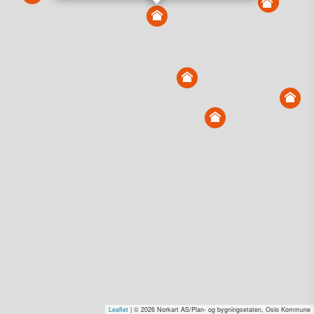
Vis alle eiendommer i kartet
Vis radon, kvikkleire, årlige trafikkdøgn eller flomfare i
kart
Overvåk og varsle om nye salg i området
Dato solgt er tinglyst dato. 1881 publiserer fortløpende mottatte data etter
endringer i offentlige registre.
Hva er salgspris og verdiestimat?
Om eiendomspriser
Kundeservice
Personvern og vilkår
Cookies
Nettstedskart
Tjenester fra
1881 Group
Prisradar
Tjenestetorget.no
Tfinans.no
Fixa
Fixa Håndverker
Leaflet
| © 2026 Norkart AS/Plan- og bygningsetaten, Oslo Kommune