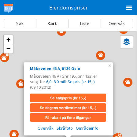
M
Eiendomspriser
Søk
Kart
Liste
Overvåk
+
Vi
Dato og sortering
−
i
ka
Måkeveien 46 A, 0139 Oslo
×
Måkeveien 46 A, 0139 Oslo
Tinglyst
09.10.2012
Måkeveien 46 A (Gnr 195, bnr 132) er
Solgt for
6,0–8,0 mill. Se pris (kr 15,-)
solgt for
6,0–8,0 mill. Se pris (kr 15,-)
Type
Bolig. Gnr 195 - Bnr 132
(09.10.2012)
Se salgspris
(kr 15,-)
Se salgspris
(kr 15,-)
Se dagens verdiestimat
(kr 15,–)
Se dagens verdiestimat
(kr 15,–)
Få rabatt på flere tilganger
Få rabatt på flere tilganger
Overvåk
Skråfoto
Områdeinfo
Overvåk område
Vis i kart