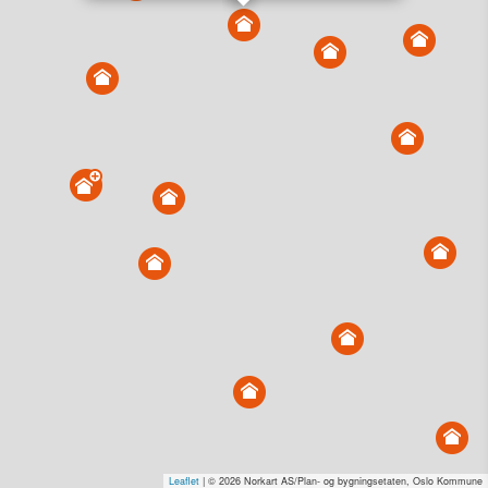
Vis alle eiendommer i kartet
Vis radon, kvikkleire, årlige trafikkdøgn eller flomfare i
kart
Overvåk og varsle om nye salg i området
Dato solgt er tinglyst dato. 1881 publiserer fortløpende mottatte data etter
endringer i offentlige registre.
Hva er salgspris og verdiestimat?
Om eiendomspriser
Kundeservice
Personvern og vilkår
Cookies
Nettstedskart
Tjenester fra
1881 Group
Prisradar
Tjenestetorget.no
Tfinans.no
Fixa
Fixa Håndverker
Leaflet
| © 2026 Norkart AS/Plan- og bygningsetaten, Oslo Kommune