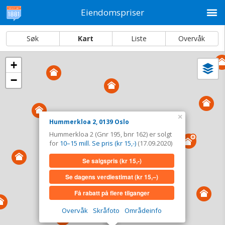
M
Eiendomspriser
Søk
Kart
Liste
Overvåk
+
Vi
Dato og sortering
−
i
ka
Hummerkloa 2, 0139 Oslo
Tinglyst
17.09.2020
×
Hummerkloa 2, 0139 Oslo
Solgt for
10–15 mill. Se pris (kr 15,-)
Hummerkloa 2 (Gnr 195, bnr 162) er solgt
Type
Bolig. Gnr 195 - Bnr 162
for
10–15 mill. Se pris (kr 15,-)
(17.09.2020)
Se salgspris
(kr 15,-)
Se salgspris
(kr 15,-)
Se dagens verdiestimat
(kr 15,–)
Se dagens verdiestimat
(kr 15,–)
Få rabatt på flere tilganger
Få rabatt på flere tilganger
Overvåk
Skråfoto
Områdeinfo
Overvåk område
Vis i kart