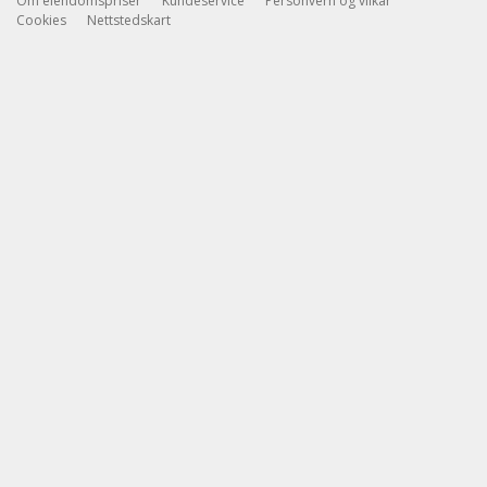
Om eiendomspriser
Kundeservice
Personvern og vilkår
Cookies
Nettstedskart