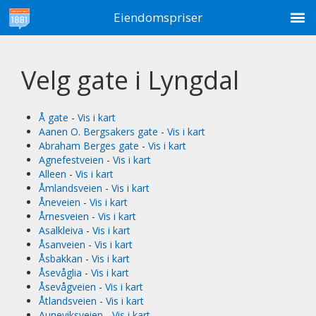
M
Eiendomspriser
Velg gate i Lyngdal
Å gate
-
Vis i kart
Aanen O. Bergsakers gate
-
Vis i kart
Abraham Berges gate
-
Vis i kart
Agnefestveien
-
Vis i kart
Alleen
-
Vis i kart
Åmlandsveien
-
Vis i kart
Åneveien
-
Vis i kart
Årnesveien
-
Vis i kart
Asalkleiva
-
Vis i kart
Åsanveien
-
Vis i kart
Åsbakkan
-
Vis i kart
Åsevåglia
-
Vis i kart
Åsevågveien
-
Vis i kart
Åtlandsveien
-
Vis i kart
Auneviksveien
-
Vis i kart