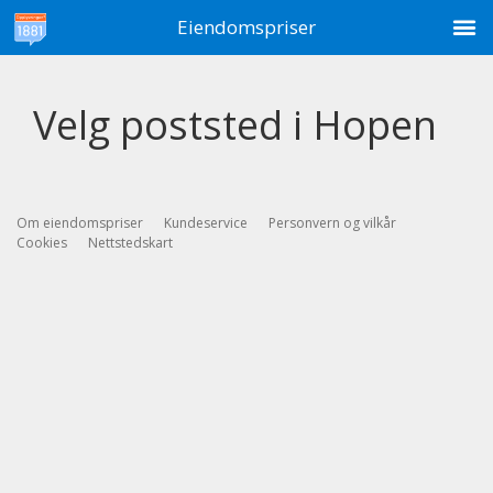
M
Eiendomspriser
Velg poststed i Hopen
Om eiendomspriser
Kundeservice
Personvern og vilkår
Cookies
Nettstedskart