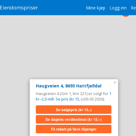
Eiendomspriser
Mine kjøp
Logg inn
Re
×
Haugveien 4, 8693 Hattfjelldal
Haugveien 4 (Gnr 1, bnr 221) er solgt for
1
kr–2,0 mill. Se pris (kr 15,-)
(03.03.2026)
Se salgspris
(kr 15,-)
Se dagens verdiestimat
(kr 15,–)
Få rabatt på flere tilganger