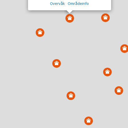
Overvåk
Områdeinfo