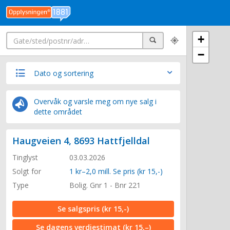
Søk
+
Søk
−
Dato og sortering
Overvåk og varsle meg om nye salg i
dette området
Haugveien 4, 8693 Hattfjelldal
Tinglyst
03.03.2026
Solgt for
1 kr–2,0 mill. Se pris (kr 15,-)
Type
Bolig. Gnr 1 - Bnr 221
Se salgspris
(kr 15,-)
Se dagens verdiestimat
(kr 15,–)