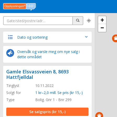
Søk
+
Søk
−
Dato og sortering
Overvåk og varsle meg om nye salg i
dette området
Gamle Elsvassveien 8, 8693
Hattfjelldal
Tinglyst
10.11.2022
Solgt for
1 kr–2,0 mill. Se pris (kr 15,-)
Type
Bolig. Gnr 1 - Bnr 299
Se salgspris
(kr 15,-)