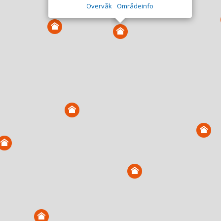
Overvåk
Områdeinfo