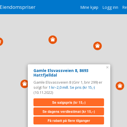
Eiendomspriser
Mine kjøp
Logg inn
Re
×
Gamle Elsvassveien 8, 8693
Hattfjelldal
Gamle Elsvassveien 8 (Gnr 1, bnr 299) er
solgt for
1 kr–2,0 mill. Se pris (kr 15,-)
(10.11.2022)
Se salgspris
(kr 15,-)
Se dagens verdiestimat
(kr 15,–)
Få rabatt på flere tilganger