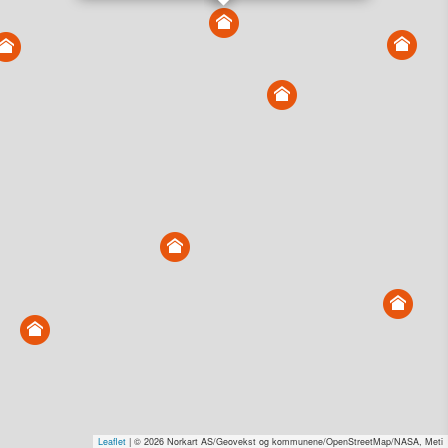
Vis alle eiendommer i kartet
Vis radon, kvikkleire, årlige trafikkdøgn eller flomfare i
kart
Overvåk og varsle om nye salg i området
Dato solgt er tinglyst dato. 1881 publiserer fortløpende mottatte data etter
endringer i offentlige registre.
Hva er salgspris og verdiestimat?
Om eiendomspriser
Kundeservice
Personvern og vilkår
Cookies
Nettstedskart
Tjenester fra
1881 Group
Prisradar
Tjenestetorget.no
Tfinans.no
Fixa
Fixa Håndverker
Leaflet
| © 2026 Norkart AS/Geovekst og kommunene/OpenStreetMap/NASA, Meti