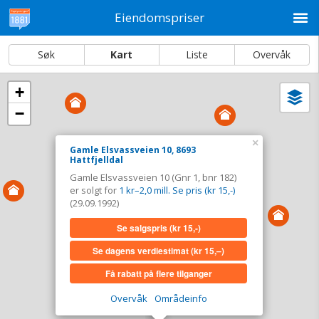
M
Eiendomspriser
Søk
Kart
Liste
Overvåk
+
Vi
Dato og sortering
−
i
ka
Gamle Elsvassveien 10, 8693 Hattfjelldal
×
Gamle Elsvassveien 10, 8693
Hattfjelldal
Tinglyst
29.09.1992
Gamle Elsvassveien 10 (Gnr 1, bnr 182)
Solgt for
1 kr–2,0 mill. Se pris (kr 15,-)
er solgt for
1 kr–2,0 mill. Se pris (kr 15,-)
Type
Bolig. Gnr 1 - Bnr 182
(29.09.1992)
Se salgspris
(kr 15,-)
Se salgspris
(kr 15,-)
Se dagens verdiestimat
(kr 15,–)
Se dagens verdiestimat
(kr 15,–)
Få rabatt på flere tilganger
Få rabatt på flere tilganger
Overvåk
Områdeinfo
Overvåk område
Vis i kart