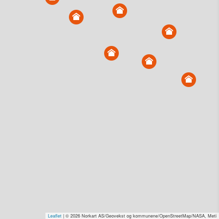
Elgstien 2, 8693 Hattfjelldal
Tinglyst
26.11.2024
Overdratt for
0,-
Type
Annen anv. av grunn. Gnr 1 - Bnr 226
Se salgspris
(kr 15,-)
Få rabatt på flere tilganger
Overvåk område
Vis i kart
Elgstien 10, 8693 Hattfjelldal
Tinglyst
26.11.2024
Overdratt for
0,-
Type
Annen anv. av grunn. Gnr 1 - Bnr 193
Leaflet
| © 2026 Norkart AS/Geovekst og kommunene/OpenStreetMap/NASA, Meti
Se salgspris
(kr 15,-)