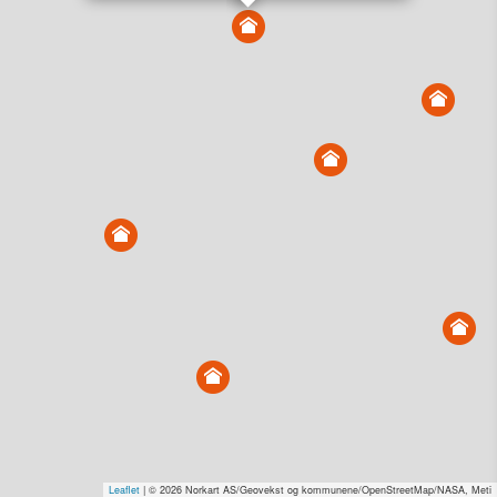
Vis alle eiendommer i kartet
Vis radon, kvikkleire, årlige trafikkdøgn eller flomfare i
kart
Overvåk og varsle om nye salg i området
Dato solgt er tinglyst dato. 1881 publiserer fortløpende mottatte data etter
endringer i offentlige registre.
Hva er salgspris og verdiestimat?
Om eiendomspriser
Kundeservice
Personvern og vilkår
Cookies
Nettstedskart
Tjenester fra
1881 Group
Prisradar
Tjenestetorget.no
Tfinans.no
Fixa
Fixa Håndverker
Leaflet
| © 2026 Norkart AS/Geovekst og kommunene/OpenStreetMap/NASA, Meti