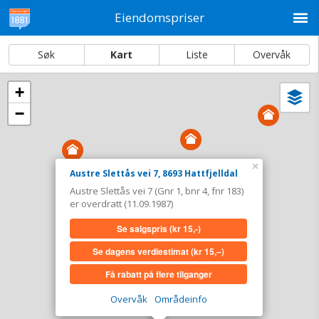
M
Eiendomspriser
Søk
Kart
Liste
Overvåk
+
Vi
Dato og sortering
−
i
ka
Austre Slettås vei 7, 8693 Hattfjelldal
Tinglyst
11.09.1987
×
Austre Slettås vei 7, 8693 Hattfjelldal
Overdratt for
0,-
Austre Slettås vei 7 (Gnr 1, bnr 4, fnr 183)
Type
Uoppgitt. Gnr 1 - Bnr 4 - Fnr 183
er overdratt (11.09.1987)
Se salgspris
(kr 15,-)
Se salgspris
(kr 15,-)
Se dagens verdiestimat
(kr 15,–)
Se dagens verdiestimat
(kr 15,–)
Få rabatt på flere tilganger
Få rabatt på flere tilganger
Overvåk
Områdeinfo
Overvåk område
Vis i kart