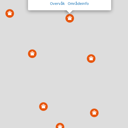
Overvåk
Områdeinfo