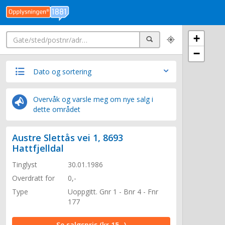
Søk
+
Søk
−
Dato og sortering
Overvåk og varsle meg om nye salg i
dette området
Austre Slettås vei 1, 8693
Hattfjelldal
Tinglyst
30.01.1986
Overdratt for
0,-
Type
Uoppgitt. Gnr 1 - Bnr 4 - Fnr
177
Se salgspris
(kr 15,-)