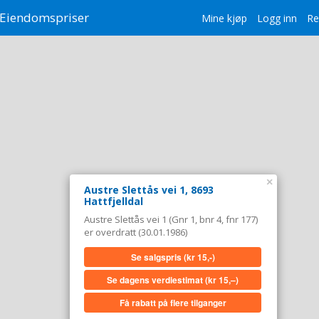
Eiendomspriser
Mine kjøp
Logg inn
Re
×
Austre Slettås vei 1, 8693
Hattfjelldal
Austre Slettås vei 1 (Gnr 1, bnr 4, fnr 177)
er overdratt (30.01.1986)
Se salgspris
(kr 15,-)
Se dagens verdiestimat
(kr 15,–)
Få rabatt på flere tilganger