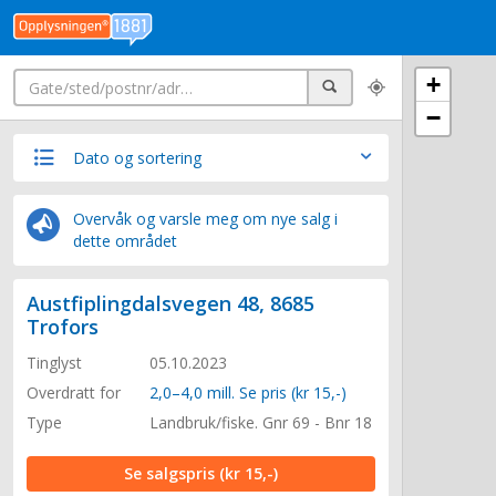
Søk
+
Søk
−
Dato og sortering
Overvåk og varsle meg om nye salg i
dette området
Austfiplingdalsvegen 48, 8685
Trofors
Tinglyst
05.10.2023
Overdratt for
2,0–4,0 mill. Se pris (kr 15,-)
Type
Landbruk/fiske. Gnr 69 - Bnr 18
Se salgspris
(kr 15,-)