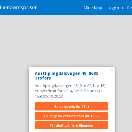
Eiendomspriser
Mine kjøp
Logg inn
Re
×
Austfiplingdalsvegen 48, 8685
Trofors
Austfiplingdalsvegen 48 (Gnr 69, bnr 18)
er overdratt for
2,0–4,0 mill. Se pris (kr
15,-)
(05.10.2023)
Se salgspris
(kr 15,-)
Se dagens verdiestimat
(kr 15,–)
Få rabatt på flere tilganger