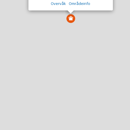
Overvåk
Områdeinfo