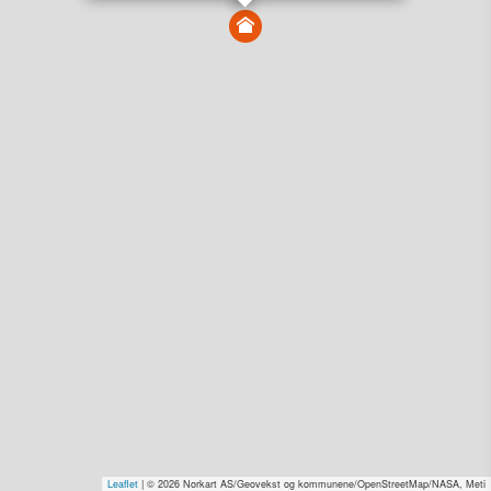
Vis alle eiendommer i kartet
Vis radon, kvikkleire, årlige trafikkdøgn eller flomfare i
kart
Overvåk og varsle om nye salg i området
Dato solgt er tinglyst dato. 1881 publiserer fortløpende mottatte data etter
endringer i offentlige registre.
Hva er salgspris og verdiestimat?
Om eiendomspriser
Kundeservice
Personvern og vilkår
Cookies
Nettstedskart
Tjenester fra
1881 Group
Prisradar
Tjenestetorget.no
Tfinans.no
Fixa
Fixa Håndverker
Leaflet
| © 2026 Norkart AS/Geovekst og kommunene/OpenStreetMap/NASA, Meti