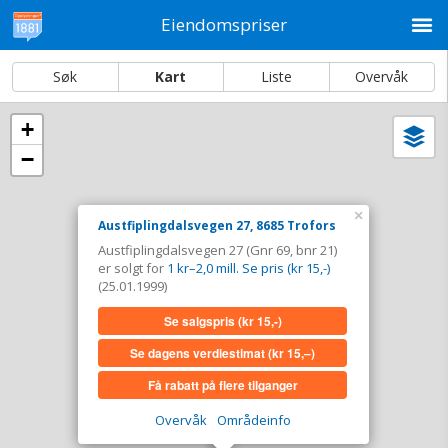
M
Eiendomspriser
Søk
Kart
Liste
Overvåk
+
Vi
Dato og sortering
−
i
ka
Austfiplingdalsvegen 27, 8685 Trofors
×
Austfiplingdalsvegen 27, 8685 Trofors
Tinglyst
25.01.1999
Austfiplingdalsvegen 27 (Gnr 69, bnr 21)
Solgt for
1 kr–2,0 mill. Se pris (kr 15,-)
er solgt for
1 kr–2,0 mill. Se pris (kr 15,-)
Type
Landbruk/fiske. Gnr 69 - Bnr 21
(25.01.1999)
Se salgspris
(kr 15,-)
Se salgspris
(kr 15,-)
Se dagens verdiestimat
(kr 15,–)
Se dagens verdiestimat
(kr 15,–)
Få rabatt på flere tilganger
Få rabatt på flere tilganger
Overvåk
Områdeinfo
Overvåk område
Vis i kart