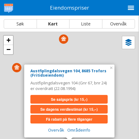
M
Eiendomspriser
Søk
Kart
Liste
Overvåk
+
Vi
Dato og sortering
−
i
ka
Austfiplingdalsvegen 104, 8685 Trofors
×
Austfiplingdalsvegen 104, 8685 Trofors
Tinglyst
22.08.1994
(Fritidseiendom)
Overdratt for
0,-
Austfiplingdalsvegen 104 (Gnr 67, bnr 24)
Type
Fritidseiendom. Gnr 67 - Bnr 24
er overdratt (22.08.1994)
Se salgspris
(kr 15,-)
Se salgspris
(kr 15,-)
Se dagens verdiestimat
(kr 15,–)
Se dagens verdiestimat
(kr 15,–)
Få rabatt på flere tilganger
Få rabatt på flere tilganger
Overvåk
Områdeinfo
Overvåk område
Vis i kart