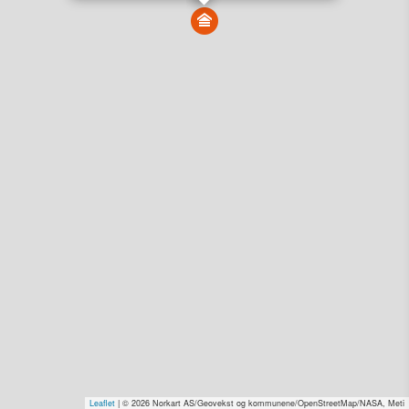
Vis alle eiendommer i kartet
Vis radon, kvikkleire, årlige trafikkdøgn eller flomfare i
kart
Overvåk og varsle om nye salg i området
Dato solgt er tinglyst dato. 1881 publiserer fortløpende mottatte data etter
endringer i offentlige registre.
Hva er salgspris og verdiestimat?
Om eiendomspriser
Kundeservice
Personvern og vilkår
Cookies
Nettstedskart
Tjenester fra
1881 Group
Prisradar
Tjenestetorget.no
Tfinans.no
Fixa
Fixa Håndverker
Leaflet
| © 2026 Norkart AS/Geovekst og kommunene/OpenStreetMap/NASA, Meti