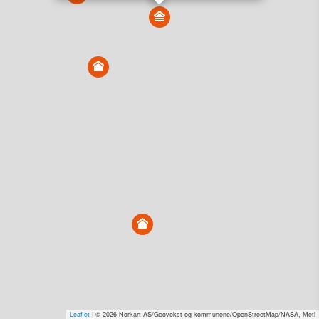
Vis alle eiendommer i kartet
Vis radon, kvikkleire, årlige trafikkdøgn eller flomfare i
kart
Overvåk og varsle om nye salg i området
Dato solgt er tinglyst dato. 1881 publiserer fortløpende mottatte data etter
endringer i offentlige registre.
Hva er salgspris og verdiestimat?
Om eiendomspriser
Kundeservice
Personvern og vilkår
Cookies
Nettstedskart
Tjenester fra
1881 Group
Prisradar
Tjenestetorget.no
Tfinans.no
Fixa
Fixa Håndverker
Leaflet
| © 2026 Norkart AS/Geovekst og kommunene/OpenStreetMap/NASA, Meti