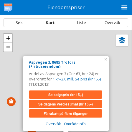
M
Eiendomspriser
Søk
Kart
Liste
Overvåk
+
Vi
Dato og sortering
−
i
ka
Aspvegen 3, 8685 Trofors
×
Aspvegen 3, 8685 Trofors
(Fritidseiendom)
Tinglyst
11.01.2012
Andel av Aspvegen 3 (Gnr 63, bnr 24) er
Andel overdratt for
1 kr–2,0 mill. Se pris (kr 15,-)
overdratt for
1 kr–2,0 mill. Se pris (kr 15,-)
Type
Fritidseiendom. Gnr 63 - Bnr 24
(11.01.2012)
Se salgspris
(kr 15,-)
Se salgspris
(kr 15,-)
Se dagens verdiestimat
(kr 15,–)
Se dagens verdiestimat
(kr 15,–)
Få rabatt på flere tilganger
Få rabatt på flere tilganger
Overvåk
Områdeinfo
Overvåk område
Vis i kart