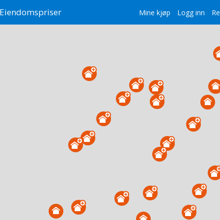
Eiendomspriser
Mine kjøp
Logg inn
Re