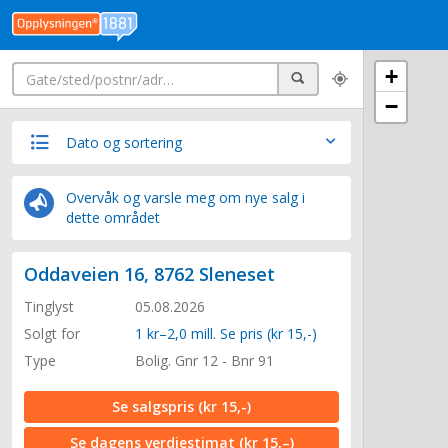
Søk
+
Søk
−
Dato og sortering
Overvåk og varsle meg om nye salg i
dette området
Oddaveien 16, 8762 Sleneset
Tinglyst
05.08.2026
Solgt for
1 kr–2,0 mill. Se pris (kr 15,-)
Type
Bolig. Gnr 12 - Bnr 91
Se salgspris
(kr 15,-)
Se dagens verdiestimat
(kr 15,–)