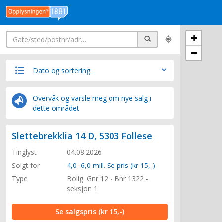
Søk
+
Søk
−
Dato og sortering
Overvåk og varsle meg om nye salg i
dette området
Slettebrekklia 14 D, 5303 Follese
Tinglyst
04.08.2026
Solgt for
4,0–6,0 mill. Se pris (kr 15,-)
Type
Bolig. Gnr 12 - Bnr 1322 -
seksjon 1
Se salgspris
(kr 15,-)